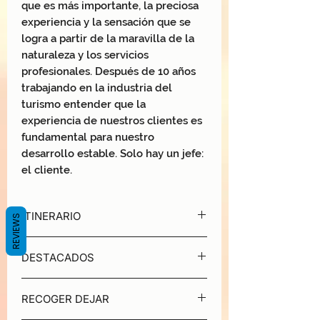
que es más importante, la preciosa
experiencia y la sensación que se
logra a partir de la maravilla de la
naturaleza y los servicios
profesionales. Después de 10 años
trabajando en la industria del
turismo entender que la
experiencia de nuestros clientes es
fundamental para nuestro
desarrollo estable. Solo hay un jefe:
el cliente.
ITINERARIO
REVIEWS
DÍA 1 | HANOI - BAHÍA DE HALONG -
DESTACADOS
BAHÍA DE LAN HA
8:20 - 8:45 | Hora de recogida
Halong Serenity Cruises es una línea de
Para aquellos que reserven nuestro
RECOGER DEJAR
cruceros de alta calidad que opera en
servicio de traslado, se les recogerá en
Halong - Bahías de Lan Ha. El paquete
los hoteles alrededor del casco antiguo