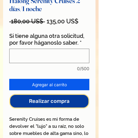
Halong Serenity Cruises 2
días/1 noche
Precio
Precio
 180,00 US$ 
135,00 US$
de
Si tiene alguna otra solicitud,
oferta
por favor háganoslo saber.
*
0/500
Agregar al carrito
Realizar compra
Serenity Cruises es mi forma de
devolver el "lujo" a su raíz, no solo
sobre muebles de alta gama sino, lo