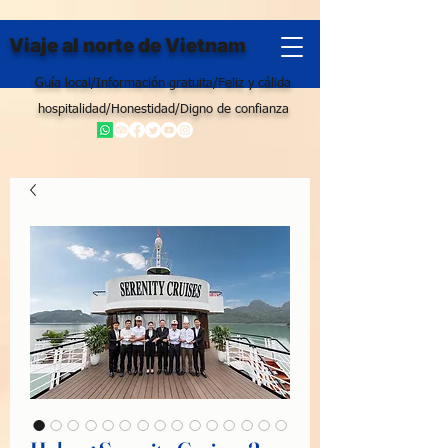
Viaje al norte de Vietnam
Guía local/Información gratuita/Feliz y cálida
hospitalidad/Honestidad/Digno de confianza