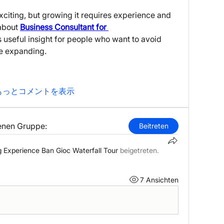
xciting, but growing it requires experience and 
about 
Business Consultant for 
 useful insight for people who want to avoid 
e expanding.
もっとコメントを表示
lenen Gruppe:
Beitreten
g Experience Ban Gioc Waterfall Tour
beigetreten.
7 Ansichten