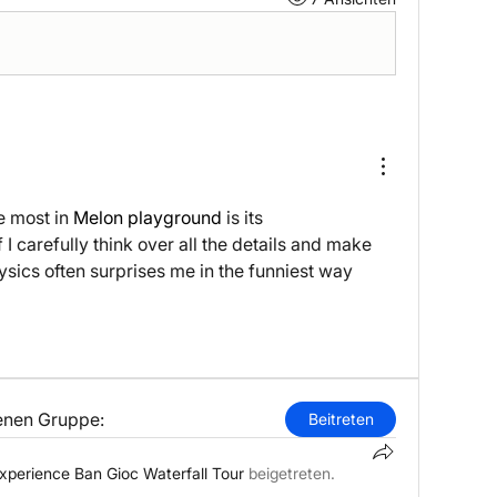
e most in 
Melon playground
 is its 
 I carefully think over all the details and make 
ysics often surprises me in the funniest way 
lenen Gruppe:
Beitreten
xperience Ban Gioc Waterfall Tour
beigetreten.