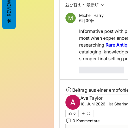
REVIEWS
並び替え：
最新順
Michell Harry
6月30日
Informative post with pr
most when experienced a
researching 
Rare Antiq
cataloging, knowledgea
stronger final selling p
いいね！
返信
Beitrag aus einer empfoh
Ava Taylor
18. Juni 2026
·
ist
Sharing
0
0 Kommentare