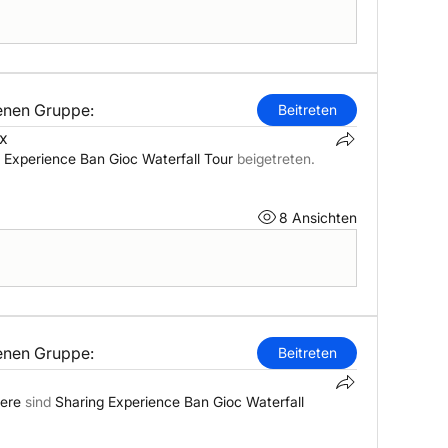
lenen Gruppe:
Beitreten
tx
 Experience Ban Gioc Waterfall Tour
beigetreten.
x
8 Ansichten
lenen Gruppe:
Beitreten
tere
sind
Sharing Experience Ban Gioc Waterfall