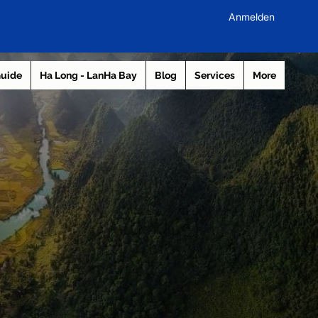
Anmelden
Guide
Ha Long - LanHa Bay
Blog
Services
More