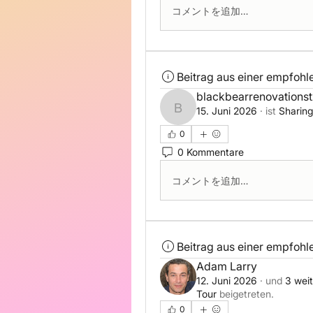
コメントを追加…
Beitrag aus einer empfoh
blackbearrenovations
15. Juni 2026
·
ist
Sharing
blackbearrenovationst
0
0 Kommentare
コメントを追加…
Beitrag aus einer empfoh
Adam Larry
12. Juni 2026
·
und
3 wei
Tour
beigetreten.
0