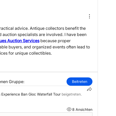
actical advice. Antique collectors benefit the 
uction specialists are involved. I have been 
ues Auction Services
 because proper 
ble buyers, and organized events often lead to 
rices for unique collectibles.
lenen Gruppe:
Beitreten
 Experience Ban Gioc Waterfall Tour
beigetreten.
8 Ansichten