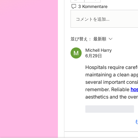
3 Kommentare
コメントを追加…
並び替え：
最新順
Michell Harry
6月29日
Hospitals require caref
maintaining a clean ap
several important cons
remember. Reliable 
hos
aesthetics and the over
いいね！
返信