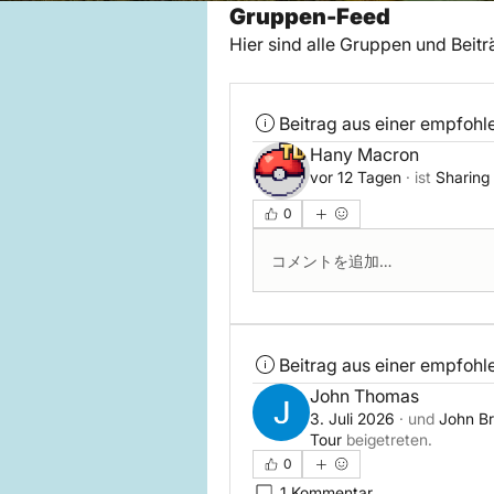
Gruppen-Feed
Hier sind alle Gruppen und Beitr
Beitrag aus einer empfoh
Hany Macron
vor 12 Tagen
·
ist
Sharing
0
コメントを追加…
Beitrag aus einer empfoh
John Thomas
3. Juli 2026
·
und
John B
Tour
beigetreten.
0
1 Kommentar