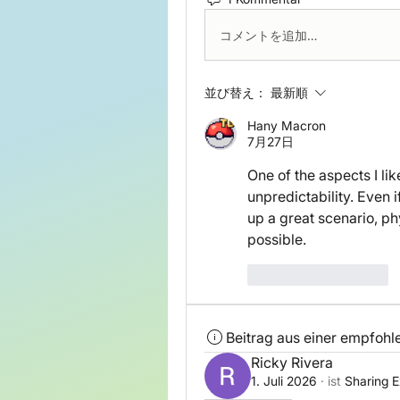
コメントを追加…
並び替え：
最新順
Hany Macron
7月27日
One of the aspects I lik
unpredictability. Even if
up a great scenario, ph
possible.
いいね！
返信
Beitrag aus einer empfoh
Ricky Rivera
1. Juli 2026
·
ist
Sharing E