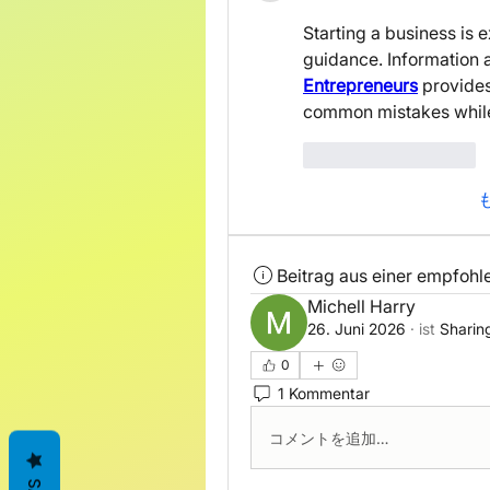
Starting a business is e
guidance. Information 
Entrepreneurs
 provides
common mistakes whil
いいね！
返信
Beitrag aus einer empfoh
Michell Harry
26. Juni 2026
·
ist
Sharin
0
1 Kommentar
コメントを追加…