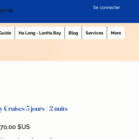
Se connecter
igne de
 Guide
Ha Long - LanHa Bay
Blog
Services
More
 Cruises 3 jours / 2 nuits
ix
Prix
70,00 $US
riginal
promotionnel