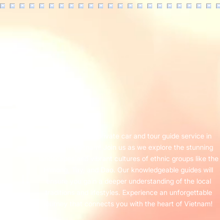
Welcome to our private car and tour guide service in
northern Vietnam! Join us as we explore the stunning
landscapes and vibrant cultures of ethnic groups like the
H’mong, Tay, and Dao. Our knowledgeable guides will
ensure you gain a deeper understanding of the local
traditions and lifestyles. Experience an unforgettable
journey that connects you with the heart of Vietnam!