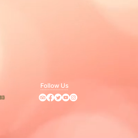
 spa. Vous passerez la nuit en
Z L'ÎLE DE CAT BA
e Tai-chi sur la terrasse
ur la chasse aux photos et
ce de Tai-chi sur la terrasse pour
s et votre esprit. Serenity Cruise
n vers l'île de Cat Ba, en passant
tours karstiques. Du thé, du café
 léger sont servis dans une
nity Cruises en canoë pour un
ock.
Follow Us
rc national de Cat Ba depuis Beo
63
our la randonnée dans la nature.
rêt de Kim Giao, atteindrons le
mé "pic Ngự Lâm" qui offre une
ute l'île sa biosphère réservée.
de Trung Trang
-
une destination
reux de la nature
-
est également