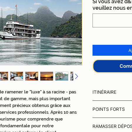
Si vous avez d
veuillez nous e
A
Comm
e ramener le "luxe" à sa racine - pas
ITINÉRAIRE
ut de gamme, mais plus important
JOUR 1 | HANOI - 
timent précieux obtenus grâce aux
POINTS FORTS
8h20 - 8h45 | Heure
services professionnels. Après 10 ans
Pour ceux qui réserv
 tourisme pour comprendre que
Halong Serenity Cru
sera récupéré dans l
t fondamentale pour notre
RAMASSER DÉPO
croisière de haute qu
Hanoi. Au lieu de pa