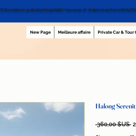
l/Informations gratuites/Hospitalité heureuse et chaleureuse/Honnêteté/D
New Page
Meilleure affaire
Private Car & Tour
Halong Serenity
Pr
 360,00 $US 
2
o