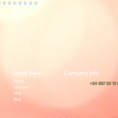
profiter d'un soin au
croisière.
JOUR 02
: EXPLORE
6h30 : Séance Sunris
Soyez un lève-tôt po
rejoignez notre séan
rafraîchir votre corp
continue sa navigatio
devant d'étonnantes 
et un petit-déjeuner
atmosphère paisible.
8h30 : Quittez Sere
transfert vers Beo D
Quick View
Company Info
09h00: Voyage au pa
Home
Dock en bus.
+84 987 63 13 
Services
Il y aura du temps p
Nous passerons la fo
FAQ
point culminant nom
Blog
vue imprenable sur to
En outre, la grotte 
idéale pour les amou