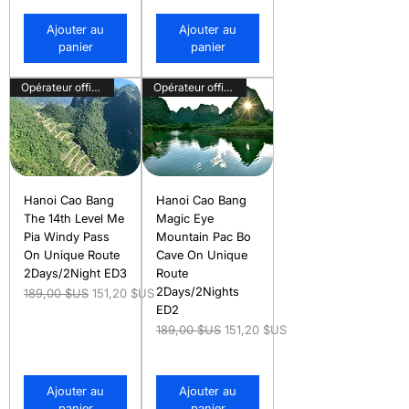
Ajouter au
Ajouter au
panier
panier
Opérateur officiel
Opérateur officiel
Hanoi Cao Bang
Hanoi Cao Bang
The 14th Level Me
Magic Eye
Pia Windy Pass
Mountain Pac Bo
On Unique Route
Cave On Unique
2Days/2Night ED3
Route
2Days/2Nights
Prix original
Prix promotionnel
189,00 $US
151,20 $US
ED2
Prix original
Prix promotionnel
189,00 $US
151,20 $US
Ajouter au
Ajouter au
panier
panier