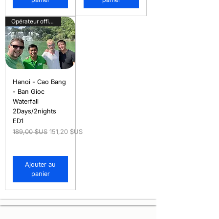
Opérateur officiel
Hanoi - Cao Bang
- Ban Gioc
Waterfall
2Days/2nights
ED1
Prix original
Prix promotionnel
189,00 $US
151,20 $US
Ajouter au
panier