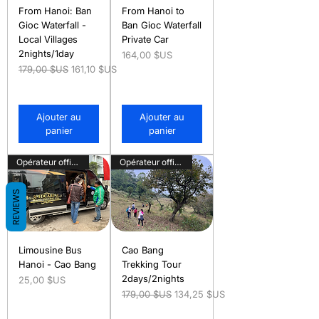
From Hanoi: Ban
From Hanoi to
Gioc Waterfall -
Ban Gioc Waterfall
Local Villages
Private Car
2nights/1day
Prix
164,00 $US
Prix original
Prix promotionnel
179,00 $US
161,10 $US
Ajouter au
Ajouter au
panier
panier
Opérateur officiel
Opérateur officiel
REVIEWS
Limousine Bus
Cao Bang
Hanoi - Cao Bang
Trekking Tour
2days/2nights
Prix
25,00 $US
Prix original
Prix promotionnel
179,00 $US
134,25 $US