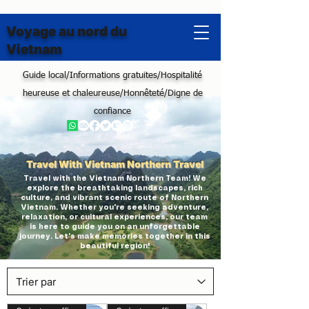
Voyage au nord du
Vietnam
Guide local/Informations gratuites/Hospitalité
heureuse et chaleureuse/Honnêteté/Digne de
confiance
Travel With Vietnam Northern Travel
Travel with the Vietnam Northern Team! We
explore the breathtaking landscapes, rich
culture, and vibrant scenic route of Northern
Vietnam. Whether you're seeking adventure,
relaxation, or cultural experiences, our team
is here to guide you on an unforgettable
journey. Let's make memories together in this
beautiful region!