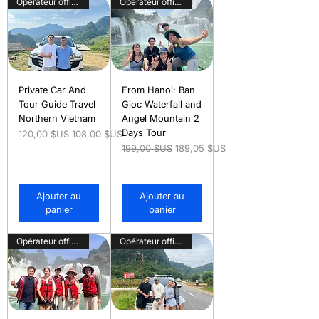
Opérateur officiel
Opérateur officiel
Private Car And
From Hanoi: Ban
Tour Guide Travel
Gioc Waterfall and
Northern Vietnam
Angel Mountain 2
Days Tour
Prix original
Prix promotionnel
120,00 $US
108,00 $US
Prix original
Prix promotionnel
199,00 $US
189,05 $US
Ajouter au
Ajouter au
panier
panier
Opérateur officiel
Opérateur officiel