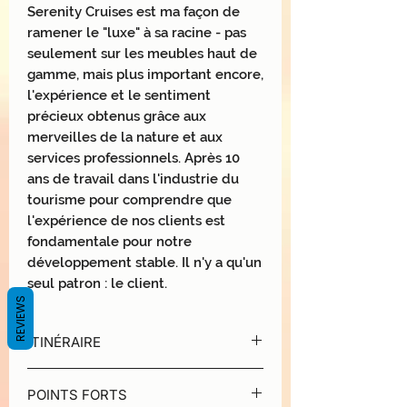
Serenity Cruises est ma façon de
ramener le "luxe" à sa racine - pas
seulement sur les meubles haut de
gamme, mais plus important encore,
l'expérience et le sentiment
précieux obtenus grâce aux
merveilles de la nature et aux
services professionnels. Après 10
ans de travail dans l'industrie du
tourisme pour comprendre que
l'expérience de nos clients est
fondamentale pour notre
développement stable. Il n'y a qu'un
seul patron : le client.
REVIEWS
ITINÉRAIRE
JOUR 1 | HANOI - BAIE D'HALONG -
POINTS FORTS
BAIE DE LAN HA