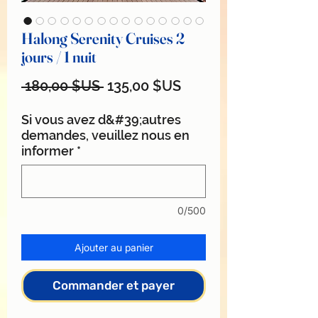
Halong Serenity Cruises 2
jours / 1 nuit
Prix
Prix
 180,00 $US 
135,00 $US
original
promotionnel
Si vous avez d&#39;autres
demandes, veuillez nous en
informer
*
0/500
Ajouter au panier
Commander et payer