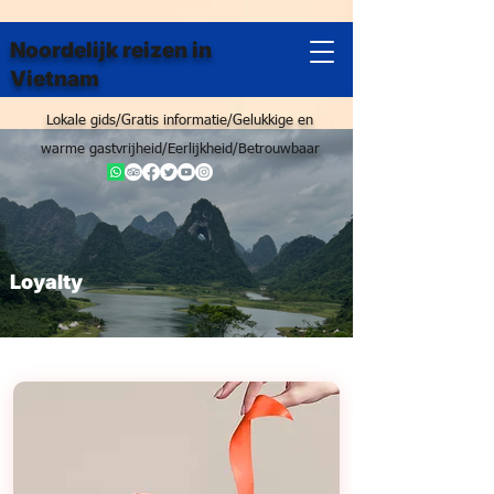
Noordelijk reizen in
Vietnam
Lokale gids/Gratis informatie/Gelukkige en
warme gastvrijheid/Eerlijkheid/Betrouwbaar
Loyalty